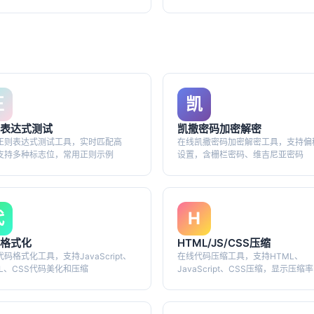
正
凯
表达式测试
凯撒密码加密解密
正则表达式测试工具，实时匹配高
在线凯撒密码加密解密工具，支持偏
支持多种标志位，常用正则示例
设置，含栅栏密码、维吉尼亚密码
代
H
格式化
HTML/JS/CSS压缩
码格式化工具，支持JavaScript、
在线代码压缩工具，支持HTML、
ML、CSS代码美化和压缩
JavaScript、CSS压缩，显示压缩率