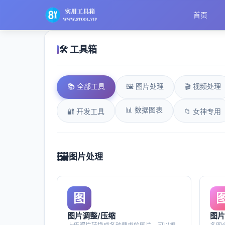
首页
🛠️ 工具箱
📚 全部工具
🖼️ 图片处理
🎬 视频处理
📊 数据图表
🔐 开发工具
📁 女神专用
🖼️
图片处理
图
图片调整/压缩
图片