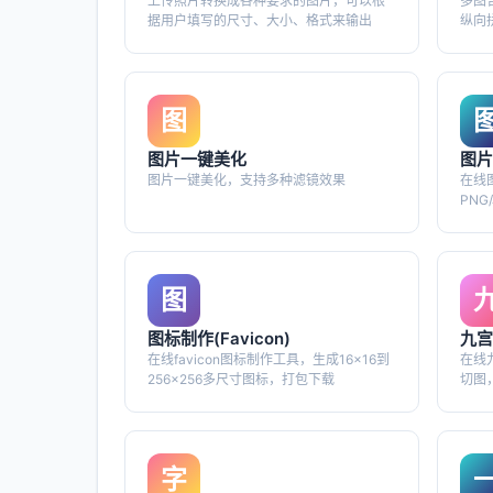
上传照片转换成各种要求的图片，可以根
多图
据用户填写的尺寸、大小、格式来输出
纵向
图
图片一键美化
图片
图片一键美化，支持多种滤镜效果
在线
PNG
端处
图
图标制作(Favicon)
九宫
在线favicon图标制作工具，生成16x16到
在线九
256x256多尺寸图标，打包下载
切图
字