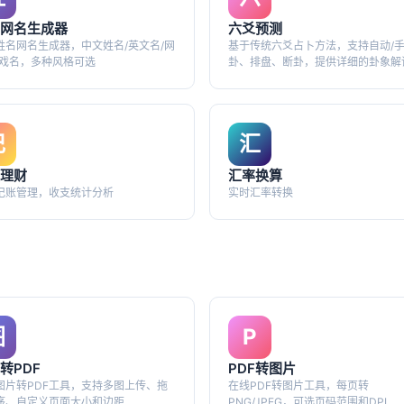
网名生成器
六爻预测
姓名网名生成器，中文姓名/英文名/网
基于传统六爻占卜方法，支持自动/
游戏名，多种风格可选
卦、排盘、断卦，提供详细的卦象解
建议
记
汇
理财
汇率换算
记账管理，收支统计分析
实时汇率转换
图
P
转PDF
PDF转图片
图片转PDF工具，支持多图上传、拖
在线PDF转图片工具，每页转
序、自定义页面大小和边距
PNG/JPEG，可选页码范围和DPI